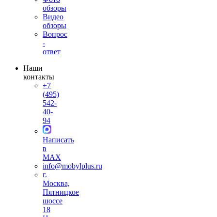
обзоры
Видео
обзоры
Вопрос
-
ответ
Наши
контакты
+7
(495)
542-
40-
94
Написать
в
MAX
info@mobylplus.ru
г.
Москва,
Пятницкое
шоссе
18