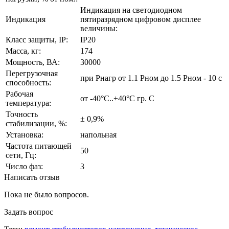
Индикация на светодиодном
Индикация
пятиразрядном цифровом дисплее
величины:
Класс защиты, IP:
IP20
Масса, кг:
174
Мощность, ВА:
30000
Перегрузочная
при Рнагр от 1.1 Рном до 1.5 Рном - 10 с
способность:
Рабочая
от -40°С..+40°С гр. С
температура:
Точность
± 0,9%
стабилизации, %:
Установка:
напольная
Частота питающей
50
сети, Гц:
Число фаз:
3
Написать отзыв
Пока не было вопросов.
Задать вопрос