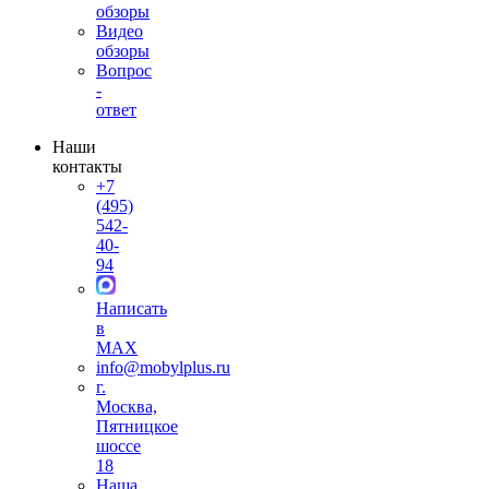
обзоры
Видео
обзоры
Вопрос
-
ответ
Наши
контакты
+7
(495)
542-
40-
94
Написать
в
MAX
info@mobylplus.ru
г.
Москва,
Пятницкое
шоссе
18
Наша