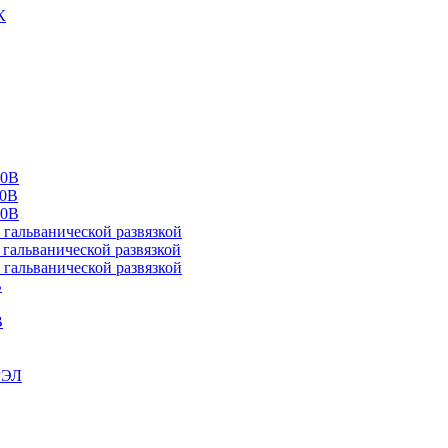
К
00В
10В
20В
альванической развязкой
альванической развязкой
альванической развязкой
В
В
РЭЛ