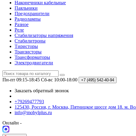
Наконечники кабельные
Паяльники
Предохранители
Радиолампы
Разное
Реле
Стабилизаторы напряжения
Стабилитроны
Тиристоры
Транзисторы
Трансформаторы
Электродвигатели
Пн-пт 09:15-18:45
Сб-вс 10:00-18:00
+7 (495)
542-40-94
Заказать обратный звонок
+79269477793
125430, Россия, г. Москва, Пятницкое шоссе дом 18. м. В
info@mobylplus.ru
Онлайн -