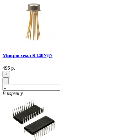
Микросхема К140УД7
495 р.
+
-
В корзину