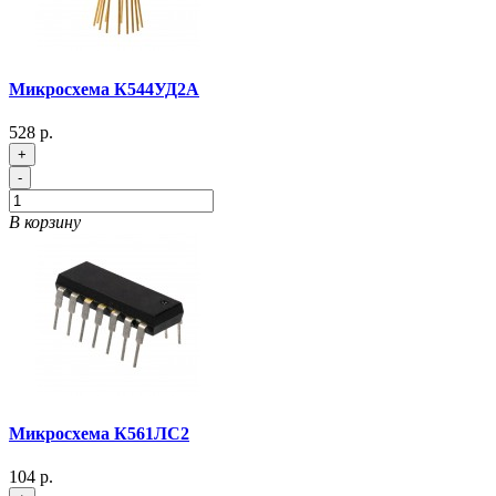
Микросхема К544УД2А
528 р.
+
-
В корзину
Микросхема К561ЛС2
104 р.