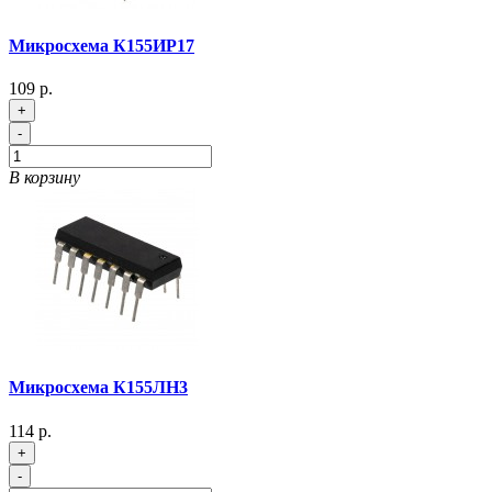
Микросхема К155ИР17
109 р.
+
-
В корзину
Микросхема К155ЛН3
114 р.
+
-