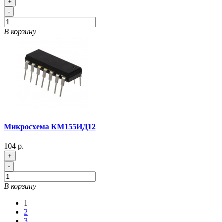
+
-
В корзину
Микросхема КМ155ИД12
104 р.
+
-
В корзину
1
2
3