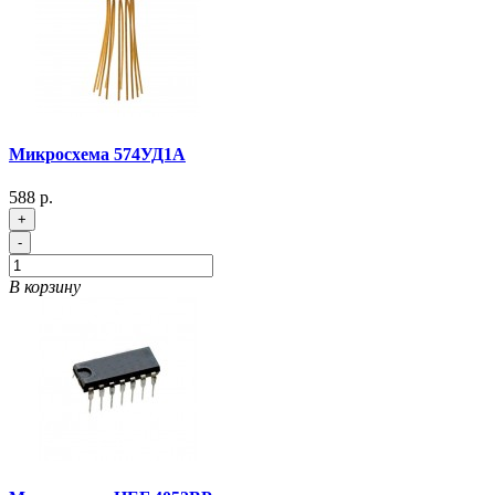
Микросхема 574УД1А
588 р.
+
-
В корзину