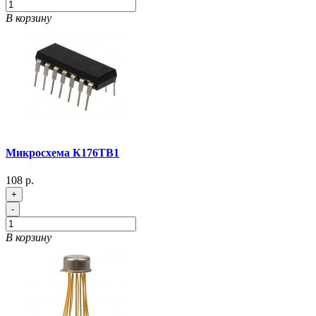
В корзину
Микросхема К176ТВ1
108 р.
+
-
В корзину