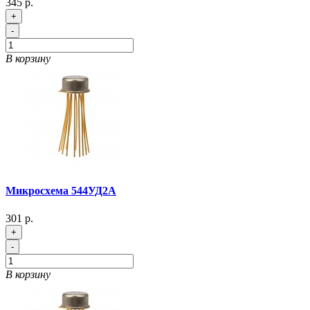
345 р.
+
-
В корзину
Микросхема 544УД2А
301 р.
+
-
В корзину