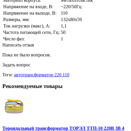
Материал корпуса:
Металл/пластик
Напряжение на входе, В:
~220/50Гц
Напряжение на выходе, В:
110
Размеры, мм:
132x80x59
Ток нагрузки (макс), А:
1,1
Частота питающей сети, Гц:
50
Число фаз:
1
Написать отзыв
Пока не было вопросов.
Задать вопрос
Теги:
автотрансформатор 220 110
Рекомендуемые товары
Тороидальный трансформатор ТОРЭЛ ТТП-10 220В 3В 4