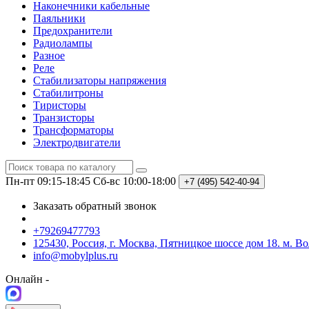
Наконечники кабельные
Паяльники
Предохранители
Радиолампы
Разное
Реле
Стабилизаторы напряжения
Стабилитроны
Тиристоры
Транзисторы
Трансформаторы
Электродвигатели
Пн-пт 09:15-18:45
Сб-вс 10:00-18:00
+7 (495)
542-40-94
Заказать обратный звонок
+79269477793
125430, Россия, г. Москва, Пятницкое шоссе дом 18. м. В
info@mobylplus.ru
Онлайн -