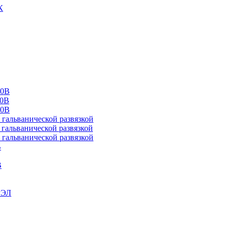
К
00В
10В
20В
альванической развязкой
альванической развязкой
альванической развязкой
В
В
РЭЛ