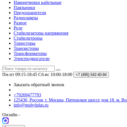
Наконечники кабельные
Паяльники
Предохранители
Радиолампы
Разное
Реле
Стабилизаторы напряжения
Стабилитроны
Тиристоры
Транзисторы
Трансформаторы
Электродвигатели
Пн-пт 09:15-18:45
Сб-вс 10:00-18:00
+7 (495)
542-40-94
Заказать обратный звонок
+79269477793
125430, Россия, г. Москва, Пятницкое шоссе дом 18. м. В
info@mobylplus.ru
Онлайн -