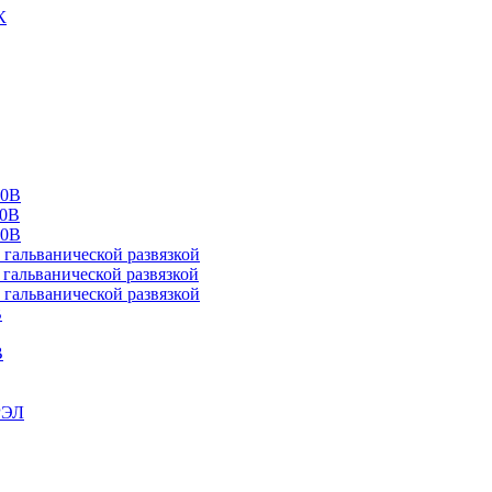
К
00В
10В
20В
альванической развязкой
альванической развязкой
альванической развязкой
В
В
РЭЛ