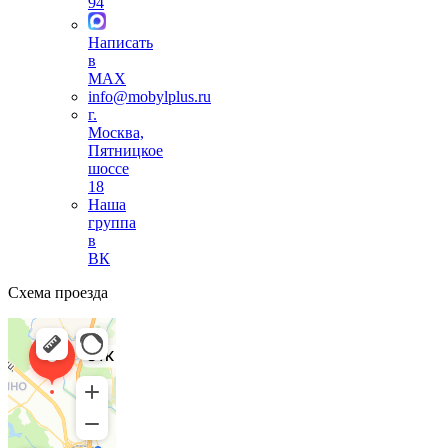
94
Написать
в
MAX
info@mobylplus.ru
г.
Москва,
Пятницкое
шоссе
18
Наша
группа
в
ВК
Схема проезда