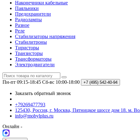
Наконечники кабельные
Паяльники
Предохранители
Радиолампы
Разное
Реле
Стабилизаторы напряжения
Стабилитроны
Тиристоры
Транзисторы
Трансформаторы
Электродвигатели
Пн-пт 09:15-18:45
Сб-вс 10:00-18:00
+7 (495)
542-40-94
Заказать обратный звонок
+79269477793
125430, Россия, г. Москва, Пятницкое шоссе дом 18. м. В
info@mobylplus.ru
Онлайн -