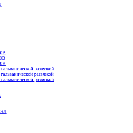
К
00В
10В
20В
альванической развязкой
альванической развязкой
альванической развязкой
В
В
РЭЛ