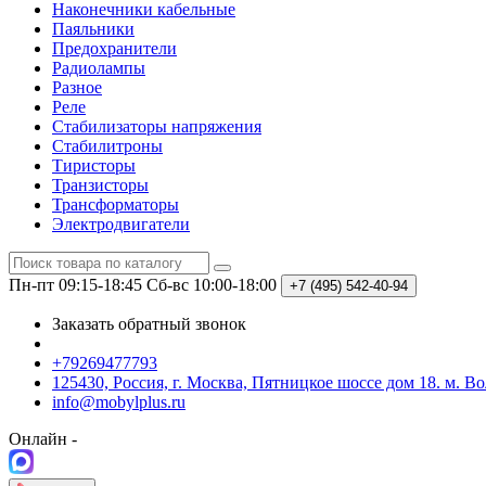
Наконечники кабельные
Паяльники
Предохранители
Радиолампы
Разное
Реле
Стабилизаторы напряжения
Стабилитроны
Тиристоры
Транзисторы
Трансформаторы
Электродвигатели
Пн-пт 09:15-18:45
Сб-вс 10:00-18:00
+7 (495)
542-40-94
Заказать обратный звонок
+79269477793
125430, Россия, г. Москва, Пятницкое шоссе дом 18. м. В
info@mobylplus.ru
Онлайн -