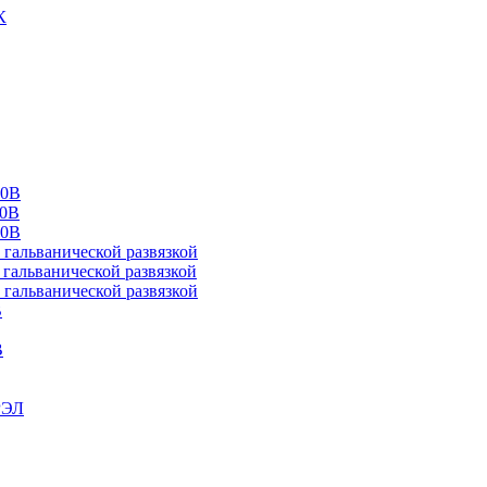
К
00В
10В
20В
альванической развязкой
альванической развязкой
альванической развязкой
В
В
РЭЛ