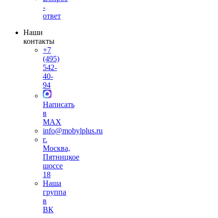
-
ответ
Наши
контакты
+7
(495)
542-
40-
94
Написать
в
MAX
info@mobylplus.ru
г.
Москва,
Пятницкое
шоссе
18
Наша
группа
в
ВК