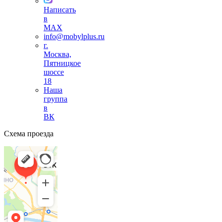
Написать
в
MAX
info@mobylplus.ru
г.
Москва,
Пятницкое
шоссе
18
Наша
группа
в
ВК
Схема проезда