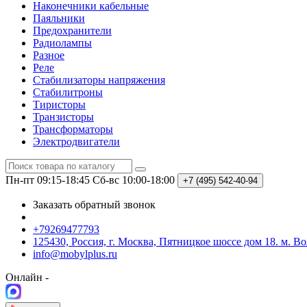
Наконечники кабельные
Паяльники
Предохранители
Радиолампы
Разное
Реле
Стабилизаторы напряжения
Стабилитроны
Тиристоры
Транзисторы
Трансформаторы
Электродвигатели
Пн-пт 09:15-18:45
Сб-вс 10:00-18:00
+7 (495)
542-40-94
Заказать обратный звонок
+79269477793
125430, Россия, г. Москва, Пятницкое шоссе дом 18. м. В
info@mobylplus.ru
Онлайн -