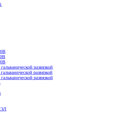
К
00В
10В
20В
альванической развязкой
альванической развязкой
альванической развязкой
В
В
РЭЛ