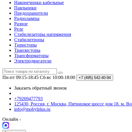
Наконечники кабельные
Паяльники
Предохранители
Радиолампы
Разное
Реле
Стабилизаторы напряжения
Стабилитроны
Тиристоры
Транзисторы
Трансформаторы
Электродвигатели
Пн-пт 09:15-18:45
Сб-вс 10:00-18:00
+7 (495)
542-40-94
Заказать обратный звонок
+79269477793
125430, Россия, г. Москва, Пятницкое шоссе дом 18. м. В
info@mobylplus.ru
Онлайн -