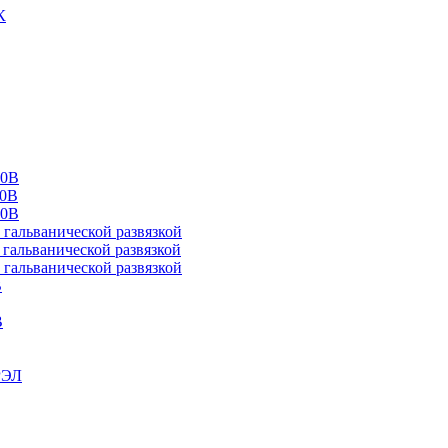
К
00В
10В
20В
альванической развязкой
альванической развязкой
альванической развязкой
В
В
РЭЛ