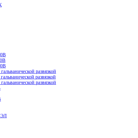
К
00В
10В
20В
альванической развязкой
альванической развязкой
альванической развязкой
В
В
РЭЛ