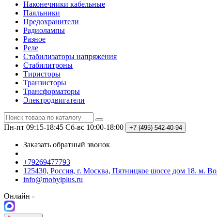
Наконечники кабельные
Паяльники
Предохранители
Радиолампы
Разное
Реле
Стабилизаторы напряжения
Стабилитроны
Тиристоры
Транзисторы
Трансформаторы
Электродвигатели
Пн-пт 09:15-18:45
Сб-вс 10:00-18:00
+7 (495)
542-40-94
Заказать обратный звонок
+79269477793
125430, Россия, г. Москва, Пятницкое шоссе дом 18. м. В
info@mobylplus.ru
Онлайн -