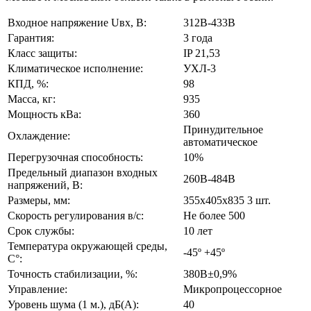
Входное напряжение Uвх, В:
312В-433В
Гарантия:
3 года
Класс защиты:
IP 21,53
Климатическое исполнение:
УХЛ-3
КПД, %:
98
Масса, кг:
935
Мощность кВа:
360
Принудительное
Охлаждение:
автоматическое
Перегрузочная способность:
10%
Предельный диапазон входных
260В-484В
напряжений, В:
Размеры, мм:
355х405х835 3 шт.
Скорость регулирования в/с:
Не более 500
Срок службы:
10 лет
Температура окружающей среды,
-45º +45º
С°:
Точность стабилизации, %:
380В±0,9%
Управление:
Микропроцессорное
Уровень шума (1 м.), дБ(А):
40