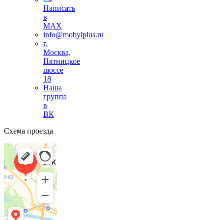
Написать
в
MAX
info@mobylplus.ru
г.
Москва,
Пятницкое
шоссе
18
Наша
группа
в
ВК
Схема проезда