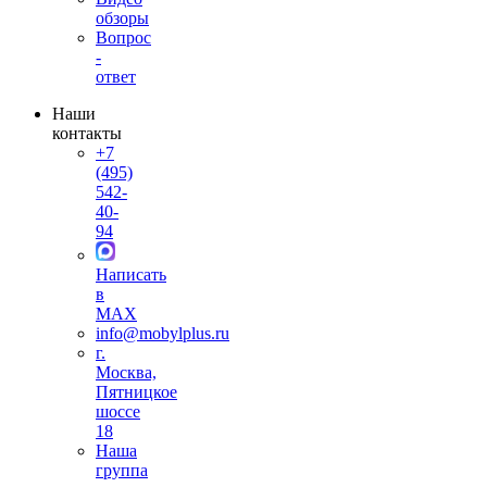
обзоры
Вопрос
-
ответ
Наши
контакты
+7
(495)
542-
40-
94
Написать
в
MAX
info@mobylplus.ru
г.
Москва,
Пятницкое
шоссе
18
Наша
группа