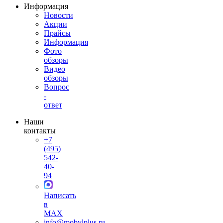
Информация
Новости
Акции
Прайсы
Информация
Фото
обзоры
Видео
обзоры
Вопрос
-
ответ
Наши
контакты
+7
(495)
542-
40-
94
Написать
в
MAX
info@mobylplus.ru