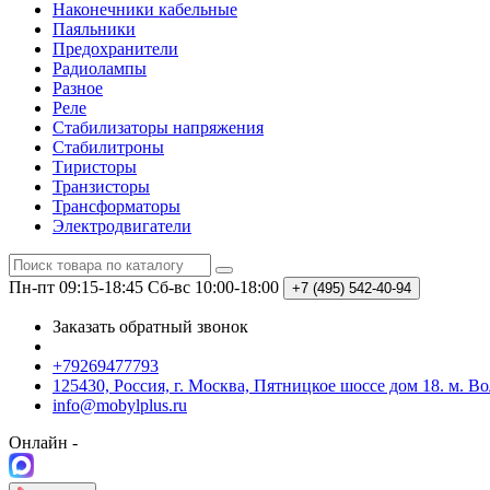
Наконечники кабельные
Паяльники
Предохранители
Радиолампы
Разное
Реле
Стабилизаторы напряжения
Стабилитроны
Тиристоры
Транзисторы
Трансформаторы
Электродвигатели
Пн-пт 09:15-18:45
Сб-вс 10:00-18:00
+7 (495)
542-40-94
Заказать обратный звонок
+79269477793
125430, Россия, г. Москва, Пятницкое шоссе дом 18. м. В
info@mobylplus.ru
Онлайн -