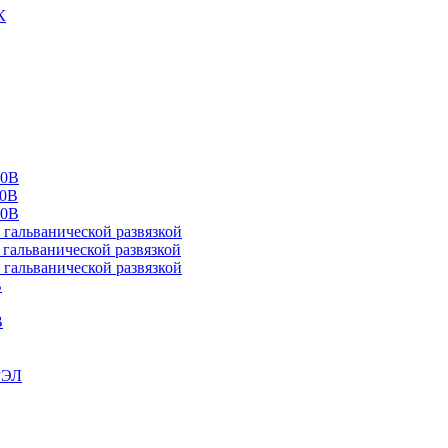
К
00В
10В
20В
альванической развязкой
альванической развязкой
альванической развязкой
В
В
РЭЛ