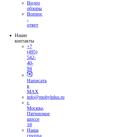
Видео
обзоры
Вопрос
-
ответ
Наши
контакты
+7
(495)
542-
40-
94
Написать
в
MAX
info@mobylplus.ru
г.
Москва,
Пятницкое
шоссе
18
Наша
группа