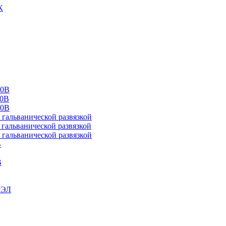
К
00В
10В
20В
альванической развязкой
альванической развязкой
альванической развязкой
В
В
РЭЛ