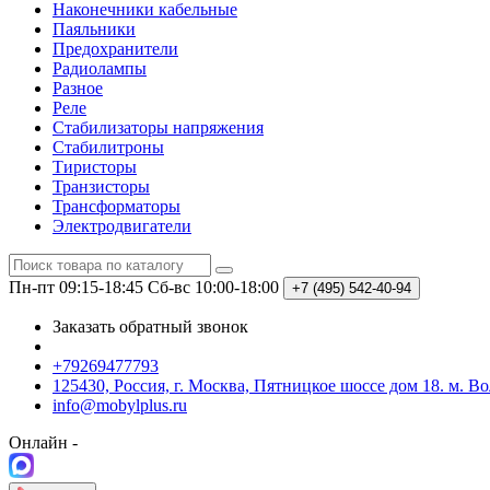
Наконечники кабельные
Паяльники
Предохранители
Радиолампы
Разное
Реле
Стабилизаторы напряжения
Стабилитроны
Тиристоры
Транзисторы
Трансформаторы
Электродвигатели
Пн-пт 09:15-18:45
Сб-вс 10:00-18:00
+7 (495)
542-40-94
Заказать обратный звонок
+79269477793
125430, Россия, г. Москва, Пятницкое шоссе дом 18. м. В
info@mobylplus.ru
Онлайн -