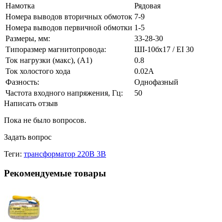
Намотка
Рядовая
Номера выводов вторичных обмоток
7-9
Номера выводов первичной обмотки
1-5
Размеры, мм:
33-28-30
Типоразмер магнитопровода:
ШI-10бх17 / EI 30
Ток нагрузки (макс), (А1)
0.8
Ток холостого хода
0.02А
Фазность:
Однофазный
Частота входного напряжения, Гц:
50
Написать отзыв
Пока не было вопросов.
Задать вопрос
Теги:
трансформатор 220В 3В
Рекомендуемые товары