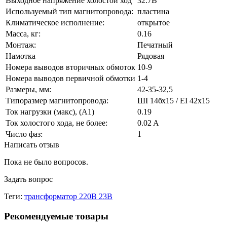
Выходное напряжение холостой ход
32.7В
Используемый тип магнитопровода:
пластина
Климатическое исполнение:
открытое
Масса, кг:
0.16
Монтаж:
Печатный
Намотка
Рядовая
Номера выводов вторичных обмоток
10-9
Номера выводов первичной обмотки
1-4
Размеры, мм:
42-35-32,5
Типоразмер магнитопровода:
ШI 14бх15 / EI 42х15
Ток нагрузки (макс), (А1)
0.19
Ток холостого хода, не более:
0.02 A
Число фаз:
1
Написать отзыв
Пока не было вопросов.
Задать вопрос
Теги:
трансформатор 220В 23В
Рекомендуемые товары