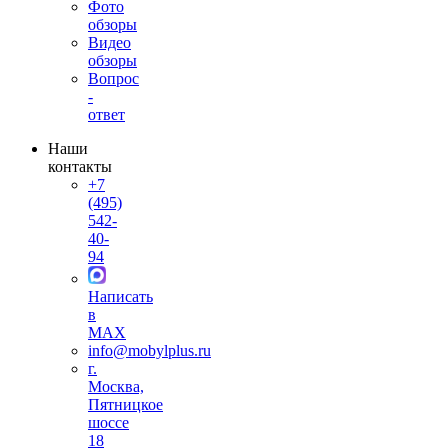
Фото
обзоры
Видео
обзоры
Вопрос
-
ответ
Наши
контакты
+7
(495)
542-
40-
94
Написать
в
MAX
info@mobylplus.ru
г.
Москва,
Пятницкое
шоссе
18