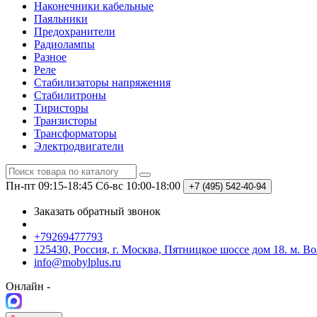
Наконечники кабельные
Паяльники
Предохранители
Радиолампы
Разное
Реле
Стабилизаторы напряжения
Стабилитроны
Тиристоры
Транзисторы
Трансформаторы
Электродвигатели
Пн-пт 09:15-18:45
Сб-вс 10:00-18:00
+7 (495)
542-40-94
Заказать обратный звонок
+79269477793
125430, Россия, г. Москва, Пятницкое шоссе дом 18. м. В
info@mobylplus.ru
Онлайн -