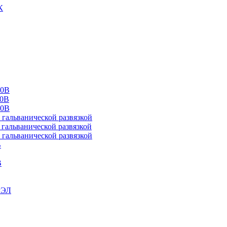
К
00В
10В
20В
альванической развязкой
альванической развязкой
альванической развязкой
В
В
РЭЛ