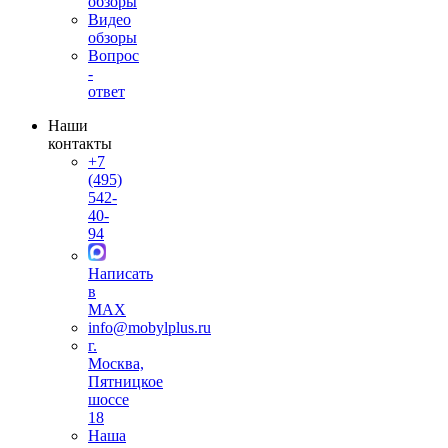
обзоры
Видео
обзоры
Вопрос
-
ответ
Наши
контакты
+7
(495)
542-
40-
94
Написать
в
MAX
info@mobylplus.ru
г.
Москва,
Пятницкое
шоссе
18
Наша