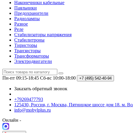
Наконечники кабельные
Паяльники
Предохранители
Радиолампы
Разное
Реле
Стабилизаторы напряжения
Стабилитроны
Тиристоры
Транзисторы
Трансформаторы
Электродвигатели
Пн-пт 09:15-18:45
Сб-вс 10:00-18:00
+7 (495)
542-40-94
Заказать обратный звонок
+79269477793
125430, Россия, г. Москва, Пятницкое шоссе дом 18. м. В
info@mobylplus.ru
Онлайн -