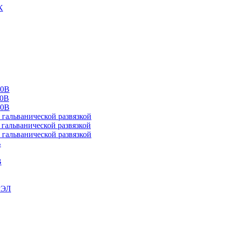
К
00В
10В
20В
альванической развязкой
альванической развязкой
альванической развязкой
В
В
РЭЛ