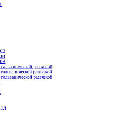
К
00В
10В
20В
альванической развязкой
альванической развязкой
альванической развязкой
В
В
РЭЛ