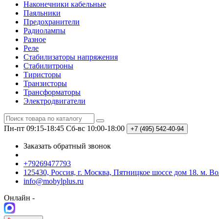
Наконечники кабельные
Паяльники
Предохранители
Радиолампы
Разное
Реле
Стабилизаторы напряжения
Стабилитроны
Тиристоры
Транзисторы
Трансформаторы
Электродвигатели
Пн-пт 09:15-18:45
Сб-вс 10:00-18:00
+7 (495)
542-40-94
Заказать обратный звонок
+79269477793
125430, Россия, г. Москва, Пятницкое шоссе дом 18. м. В
info@mobylplus.ru
Онлайн -