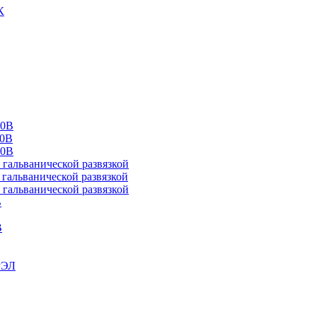
К
00В
10В
20В
альванической развязкой
альванической развязкой
альванической развязкой
В
В
РЭЛ