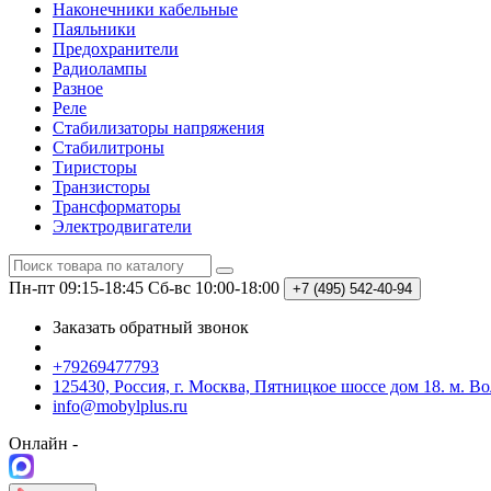
Наконечники кабельные
Паяльники
Предохранители
Радиолампы
Разное
Реле
Стабилизаторы напряжения
Стабилитроны
Тиристоры
Транзисторы
Трансформаторы
Электродвигатели
Пн-пт 09:15-18:45
Сб-вс 10:00-18:00
+7 (495)
542-40-94
Заказать обратный звонок
+79269477793
125430, Россия, г. Москва, Пятницкое шоссе дом 18. м. В
info@mobylplus.ru
Онлайн -