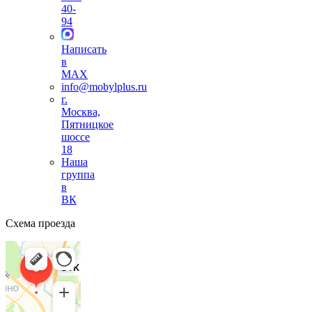
40-
94
Написать
в
MAX
info@mobylplus.ru
г.
Москва,
Пятницкое
шоссе
18
Наша
группа
в
ВК
Схема проезда