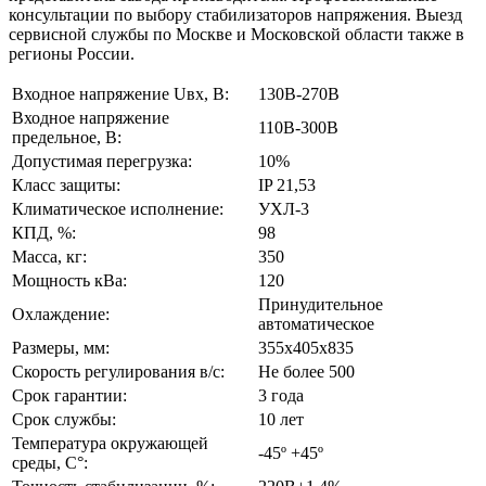
консультации по выбору стабилизаторов напряжения. Выезд
сервисной службы по Москве и Московской области также в
регионы России.
Входное напряжение Uвх, В:
130В-270В
Входное напряжение
110В-300В
предельное, В:
Допустимая перегрузка:
10%
Класс защиты:
IP 21,53
Климатическое исполнение:
УХЛ-3
КПД, %:
98
Масса, кг:
350
Мощность кВа:
120
Принудительное
Охлаждение:
автоматическое
Размеры, мм:
355х405х835
Скорость регулирования в/с:
Не более 500
Срок гарантии:
3 года
Срок службы:
10 лет
Температура окружающей
-45º +45º
среды, С°: