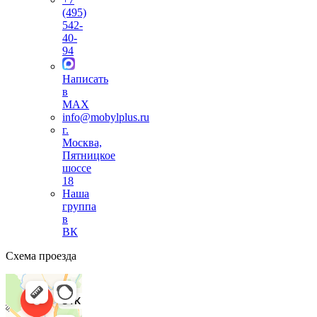
(495)
542-
40-
94
Написать
в
MAX
info@mobylplus.ru
г.
Москва,
Пятницкое
шоссе
18
Наша
группа
в
ВК
Схема проезда