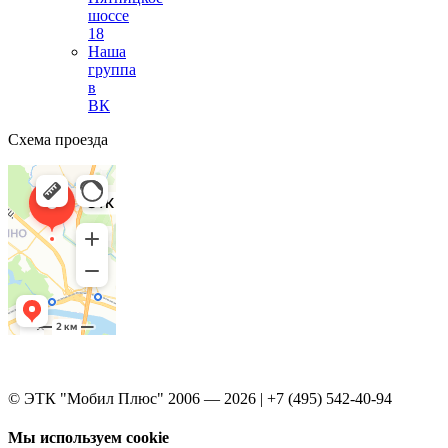
шоссе
18
Наша
группа
в
ВК
Схема проезда
© ЭТК "Мобил Плюс" 2006 — 2026 | +7 (495) 542-40-94
Мы используем cookie