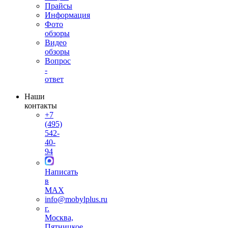
Прайсы
Информация
Фото
обзоры
Видео
обзоры
Вопрос
-
ответ
Наши
контакты
+7
(495)
542-
40-
94
Написать
в
MAX
info@mobylplus.ru
г.
Москва,
Пятницкое