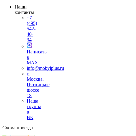
Наши
контакты
+7
(495)
542-
40-
94
Написать
в
MAX
info@mobylplus.ru
г.
Москва,
Пятницкое
шоссе
18
Наша
группа
в
ВК
Схема проезда